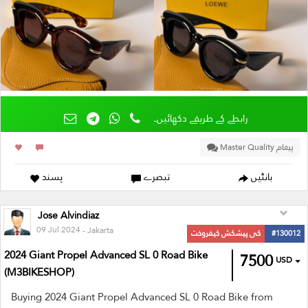
رابطے کے طریقے دکھائیں۔
پیغام Master Quality
بانٹیں
تبصرے
پسند
Jose Alvindiaz
09 Jul 2024
- Jakarta
#130012
کی پیشکش کیفروخت
2024 Giant Propel Advanced SL 0 Road Bike
7500
USD
(M3BIKESHOP)
Buying 2024 Giant Propel Advanced SL 0 Road Bike from