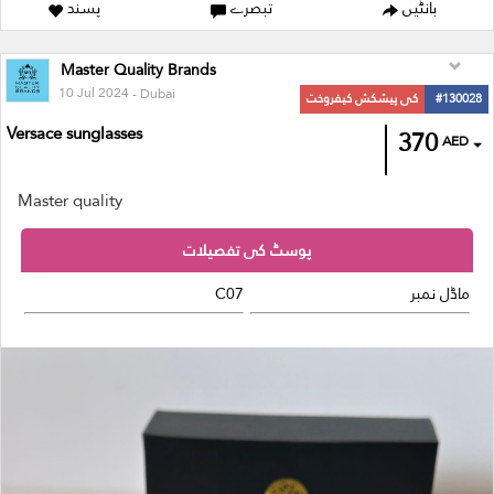
بانٹیں
تبصرے
پسند
Master Quality Brands
10 Jul 2024
- Dubai
#130028
کی پیشکش کیفروخت
Versace sunglasses
370
AED
Master quality
پوسٹ کی تفصیلات
ماڈل نمبر
C07