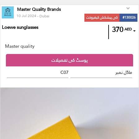
Master Quality Brands
10 Jul 2024
- Dubai
#130026
کی پیشکش کیفروخت
Loewe sunglasses
370
AED
Master quality
پوسٹ کی تفصیلات
ماڈل نمبر
C07