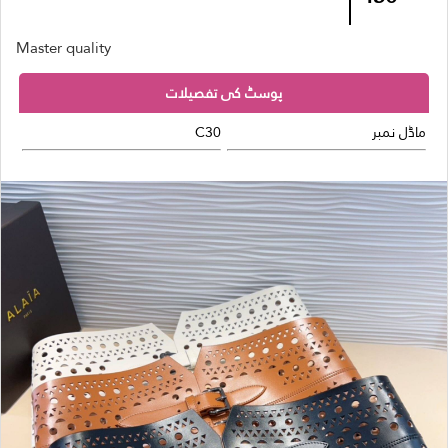
Master quality
پوسٹ کی تفصیلات
ماڈل نمبر
C30