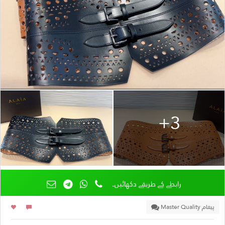
+3
رابطے کے طریقے دکھائیں۔
پیغام Master Quality