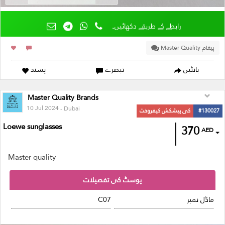
رابطے کے طریقے دکھائیں۔
پیغام Master Quality
بانٹیں
تبصرے
پسند
Master Quality Brands
10 Jul 2024
- Dubai
#130027
کی پیشکش کیفروخت
Loewe sunglasses
370
AED
Master quality
پوسٹ کی تفصیلات
ماڈل نمبر
C07