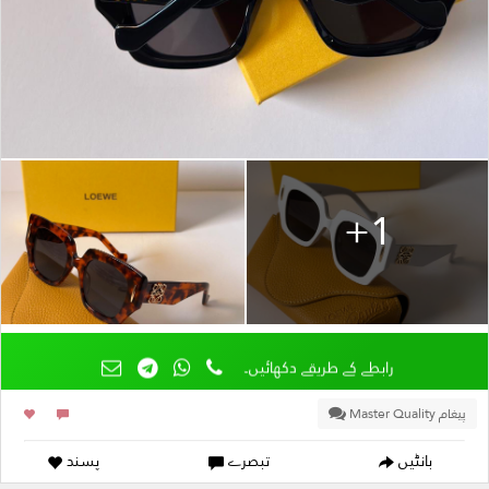
+1
رابطے کے طریقے دکھائیں۔
پیغام Master Quality
بانٹیں
تبصرے
پسند