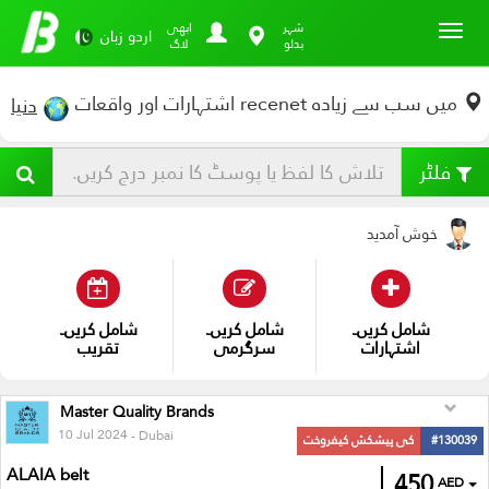
Toggl
شہر
ابھی
اردو زبان
بدلو
لاگ
میں سب سے زیادہ recenet اشتہارات اور واقعات
دنیا
فلٹر
خوش آمدید
شامل کریں۔
شامل کریں۔
شامل کریں۔
اشتہارات
سرگرمی
تقریب
Master Quality Brands
10 Jul 2024
- Dubai
#130039
کی پیشکش کیفروخت
ALAIA belt
450
AED