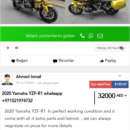
iletişim yöntemlerini göster
Mesaj Ahmed
Beğen
Yorumlar
Paylaş
Ahmed Ismail
18 Jul 2024
- Um Alqeween
İçin teklif Sat
#130167
2020 Yamaha YZF-R1 whatsapp
32000
AED
+971521974732
2020 Yamaha YZF-R1. In perfect working condition and it
come with all it extra parts and helmet. , we can always
negotiate on price for more details