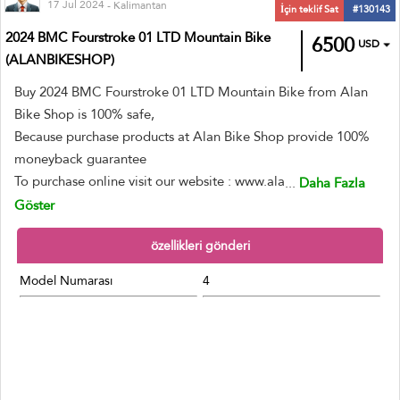
17 Jul 2024
- Kalimantan
İçin teklif Sat
#130143
2024 BMC Fourstroke 01 LTD Mountain Bike
6500
USD
(ALANBIKESHOP)
Buy 2024 BMC Fourstroke 01 LTD Mountain Bike from Alan
Bike Shop is 100% safe,
Because purchase products at Alan Bike Shop provide 100%
moneyback guarantee
To purchase online visit our website : www.ala
...
Daha Fazla
Göster
özellikleri gönderi
Model Numarası
4