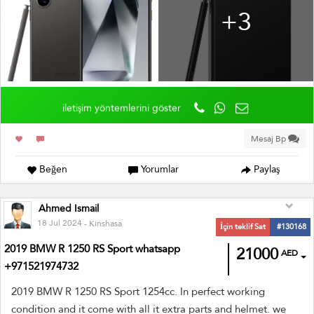
+3
iletişim yöntemlerini göster
Mesaj Bp
Beğen
Yorumlar
Paylaş
Ahmed Ismail
18 Jul 2024
- Kinshasa
İçin teklif Sat
#130168
2019 BMW R 1250 RS Sport whatsapp
21000
AED
+971521974732
2019 BMW R 1250 RS Sport 1254cc. In perfect working
condition and it come with all it extra parts and helmet. we