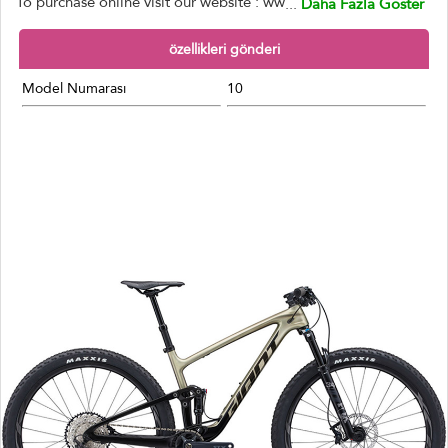
To purchase online visit our website : ww
...
Daha Fazla Göster
özellikleri gönderi
Model Numarası
10