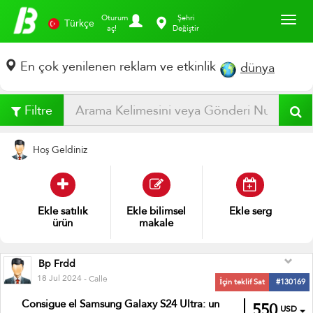
Toggl
Oturum
Şehri
Türkçe
aç!
Değiştir
En çok yenilenen reklam ve etkinlik
dünya
Filtre
Hoş Geldiniz
Ekle
giys
Ekle
bilimsel
Ekle
sergi
makale
Bp Frdd
18 Jul 2024
- Calle
İçin teklif Sat
#130169
Consigue el Samsung Galaxy S24 Ultra: un
550
USD