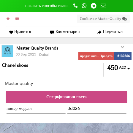
показать способы связи
Сообщение Master Quality
Нравится
Комментарии
Поделиться
Master Quality Brands
03 Sep 2025
- Dubai
предложил - Продать
#139666
Chanel shoes
450
AED
Master quality
Спецификации поста
номер модели
Bd026