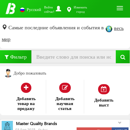
Toggl
Войти
Изменить
Русский
сейчас!
город
Самые последние объявления и события в
весь
мир
Фильтр
Добро пожаловать
Добавить
Добавить
ме
Добавить
выставка
Master Quality Brands
03 Sep 2025
- Dubai
предложил - Продать
#139667