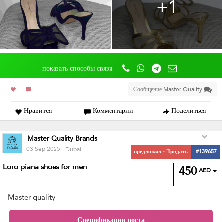
+1
показать способы связи
Сообщение Master Quality
Нравится
Комментарии
Поделиться
Master Quality Brands
03 Sep 2025
- Dubai
предложил - Продать
#139657
Loro piana shoes for men
450
AED
Master quality
Спецификации поста