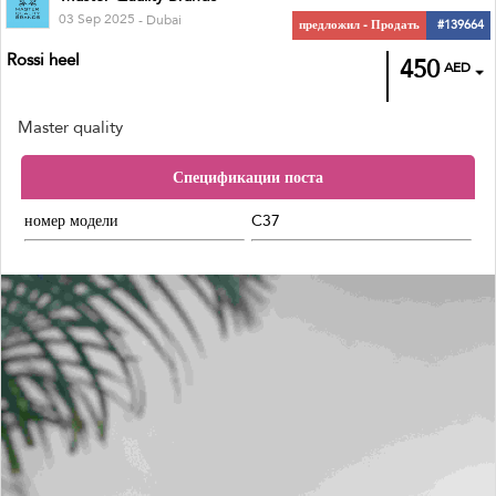
03 Sep 2025
- Dubai
предложил - Продать
#139664
Rossi heel
450
AED
Master quality
Спецификации поста
номер модели
C37