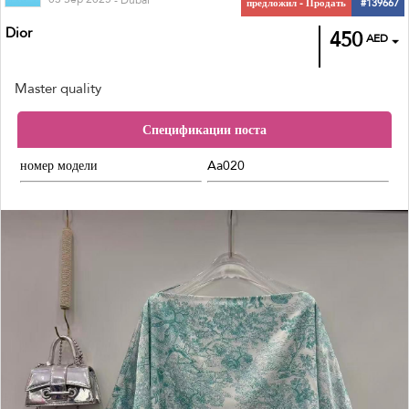
Dior
450
AED
Master quality
Спецификации поста
номер модели
Aa020