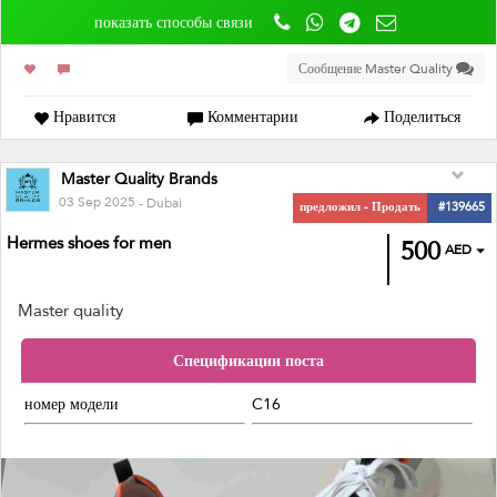
показать способы связи
Сообщение Master Quality
Нравится
Комментарии
Поделиться
Master Quality Brands
03 Sep 2025
- Dubai
предложил - Продать
#139665
Hermes shoes for men
500
AED
Master quality
Спецификации поста
номер модели
C16