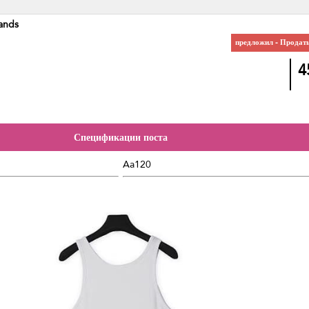
ands
предложил - Продат
4
Спецификации поста
Aa120