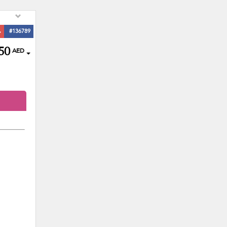
ь
#136789
50
AED