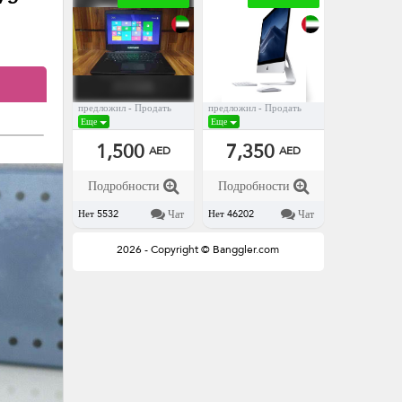
предложил - Продать
предложил - Продать
Еще
Еще
1,500
7,350
AED
AED
Подробности
Подробности
Чат
Чат
Нет 5532
Нет 46202
2026 - Copyright © Banggler.com