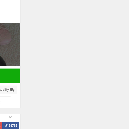
uality
я
ь
#136788