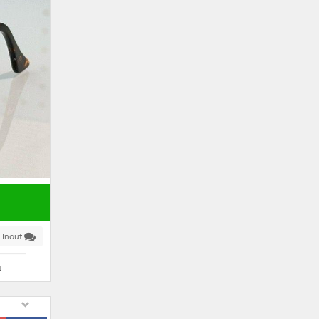
 Inout
я