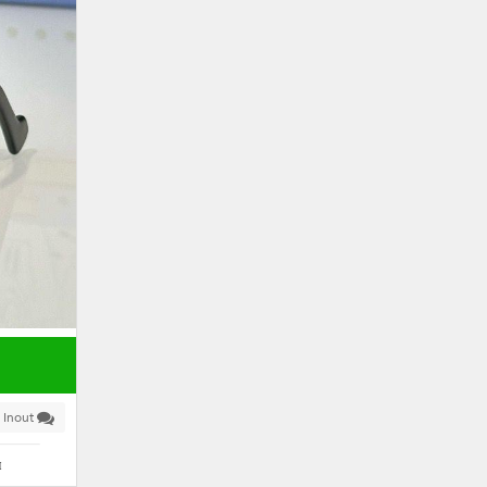
 Inout
я