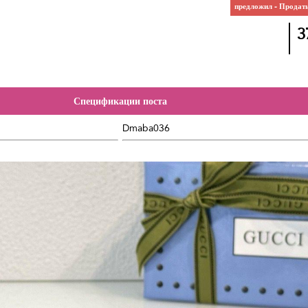
предложил - Продат
3
Спецификации поста
Dmaba036