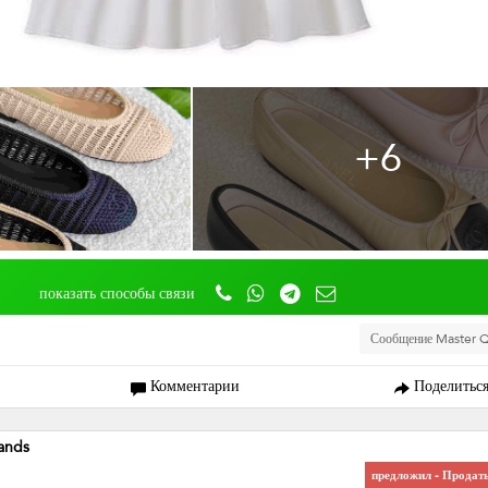
+6
показать способы связи
Сообщение Master Q
Комментарии
Поделитьс
ands
предложил - Продат