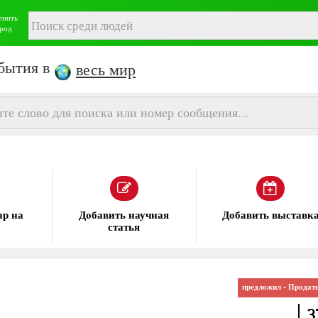
енить
род
бытия в
весь мир
ежда
Добавить
Добавить
выставк
международные
предложил - Продат
3