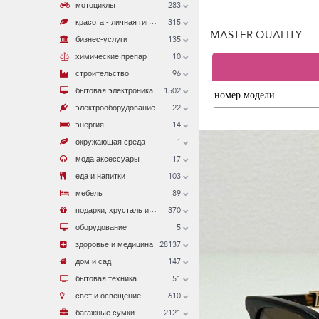
283
мотоциклы
к
расота - личная гигиена
315
MASTER QUALITY
135
бизнес-услуги
х
имические препараты
10
96
строительство
1502
номер модели
бытовая электроника
22
электрооборудование
14
энергия
1
окружающая среда
17
мода аксессуары
103
еда и напитки
89
мебель
п
одарки, хрусталь и антиквариат
370
5
оборудование
28137
здоровье и медицина
147
дом и сад
51
бытовая техника
610
свет и освещение
2121
багажные сумки