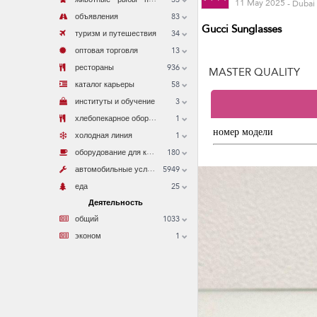
11 May 2025
- Dubai
83
объявления
Gucci Sunglasses
34
туризм и путешествия
13
оптовая торговля
936
MASTER QUALITY
рестораны
58
каталог карьеры
3
институты и обучение
х
лебопекарное оборудование
1
номер модели
1
холодная линия
о
борудование для кофеен
180
а
втомобильные услуги
5949
25
еда
Деятельность
1033
общий
1
эконом