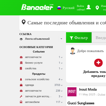
Войти
Изм
Русский
сейчас!
го
Самые последние объявления и со
ССЫЛКА
Фильтр
Лента объявлений
ОСНОВНЫЕ КАТЕГОРИИ
Добро пожаловать
События
1
автозапчасти
1
бизнес-услуги
1
свойства
Добавить
од
Продукты
4
сельское хозяйство
3703
одежда
Inout Moda
238
автозапчасти
11 May 2025
- Dubai
з
апчасти для мотоциклов
3
117
Gucci Sunglasses
автомобили