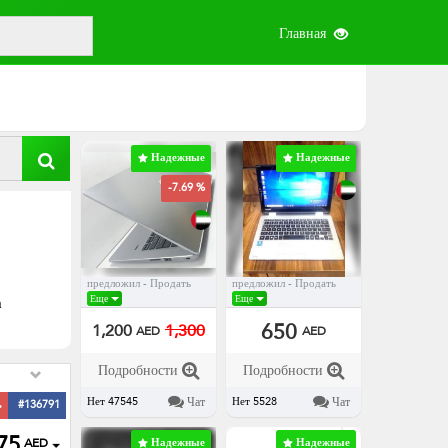
Главная
Надежные
Надежные
-7.69 %
предложил - Продать
предложил - Продать
а
Еще
Еще
650
1,200
1,300
AED
AED
Подробности
Подробности
Чат
Чат
Нет 47545
Нет 5528
ь
#136791
75
AED
Надежные
Надежные