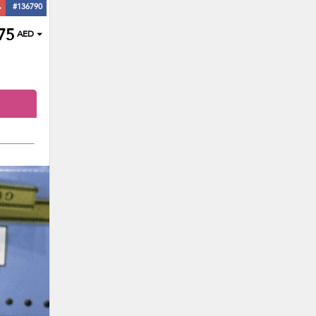
ь
#136790
75
AED