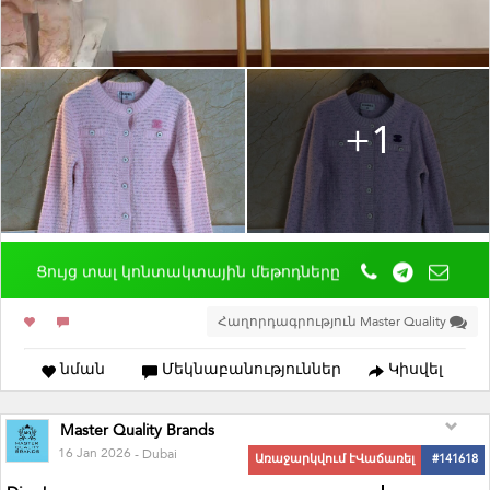
+1
Ցույց տալ կոնտակտային մեթոդները
Հաղորդագրություն Master Quality
նման
Մեկնաբանություններ
Կիսվել
Master Quality Brands
16 Jan 2026
- Dubai
Առաջարկվում էՎաճառել
#141618