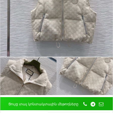
Ցույց տալ կոնտակտային մեթոդները