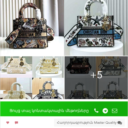
+5
Ցույց տալ կոնտակտային մեթոդները
Հաղորդագրություն Master Quality