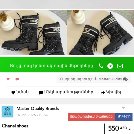
Ցույց տալ կոնտակտային մեթոդները
Հաղորդագրություն Master Quality
նման
Մեկնաբանություններ
Կիսվել
Master Quality Brands
16 Jan 2026
- Dubai
Առաջարկվում էՎաճառել
#141611
Chanel shoes
550
AED