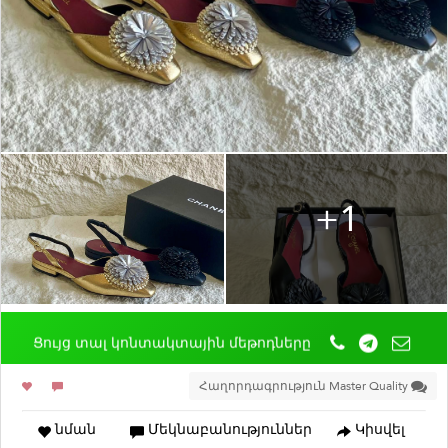
+1
Ցույց տալ կոնտակտային մեթոդները
Հաղորդագրություն Master Quality
նման
Մեկնաբանություններ
Կիսվել