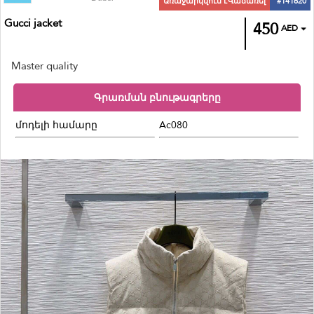
Առաջարկվում էՎաճառել
#141620
Gucci jacket
450
AED
Master quality
Գրառման բնութագրերը
մոդելի համարը
Ac080