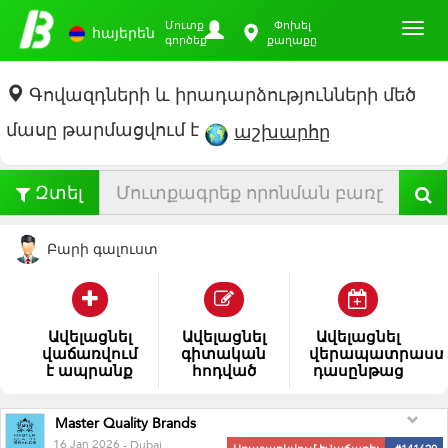
Toggl
Մուտք
Փոխել
հայերեն
գործեք
քաղաքը
Գովազդների և իրադարձությունների մեծ
մասը թարմացվում է
աշխարհը
Զտել
Բարի գալուստ
Ավելացնել
Ավելացնել
Ավելացնել
գիտական
հագո
ցուցահան
հոդված
Master Quality Brands
16 Jan 2026
- Dubai