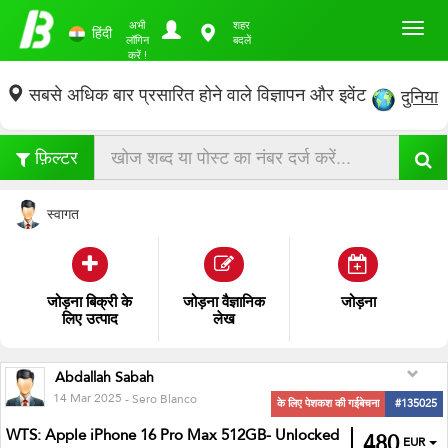
Toggl
अभी
शहर
हिंदी
लॉगिन
बदलें
करें !
सबसे अधिक बार प्रसारित होने वाले विज्ञापन और इवेंट
दुनिया
फ़िल्टर
स्वागत
जोड़ना
बिक्री के
जोड़ना
अंतर
जोड़ना
प्रदर्शनी
लिए उत्पाद
Abdallah Sabah
14 Mar 2025
- Sero Blanco
के लिए पेशकश की गईबेचना
#135025
WTS: Apple iPhone 16 Pro Max 512GB- Unlocked
480
EUR