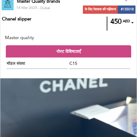
Master Quality Brands
14 Mar 2025
- Dubai
के लिए पेशकश की गईबेचना
#135018
Chanel slipper
450
AED
Master quality
पोस्ट विशिष्टताएँ
मॉडल संख्या
C15