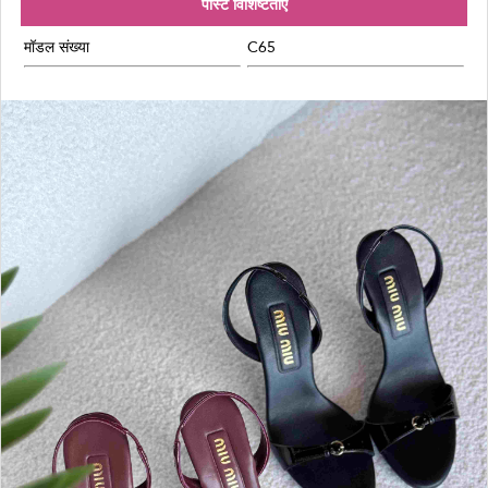
पोस्ट विशिष्टताएँ
मॉडल संख्या
C65