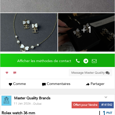
+1
Afficher les méthodes de contact
Message Master Quality
Comme
Commentaires
Partager
Master Quality Brands
11 Jan 2026
- Dubai
Offert pour Vendre
#141542
1
Rolex watch 36 mm
PNT