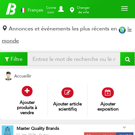
Toggl
Conne
Changer
Français
xion
de ville
Annonces et événements les plus récents en
le
monde
Filtre
Accueillir
Ajouter
vête
Ajouter
article
Ajouter
scientifique
exposition
Master Quality Brands
11 Jan 2026
- Dubai
Offert pour Vendre
#141543