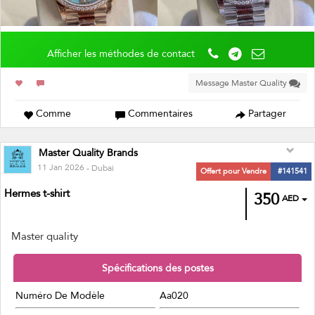
Afficher les méthodes de contact
Message Master Quality
Comme
Commentaires
Partager
Master Quality Brands
11 Jan 2026
- Dubai
Offert pour Vendre
#141541
Hermes t-shirt
350
AED
Master quality
Spécifications des postes
Numéro De Modèle
Aa020