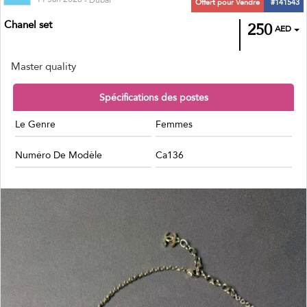
Chanel set
250
AED
Master quality
Spécifications des postes
Le Genre
Femmes
Numéro De Modèle
Ca136