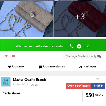
+3
Afficher les méthodes de contact
Message Master Quality
Comme
Commentaires
Partager
Master Quality Brands
11 Jan 2026
- Dubai
Offert pour Vendre
#141534
Prada shoes
550
AED
Master quality