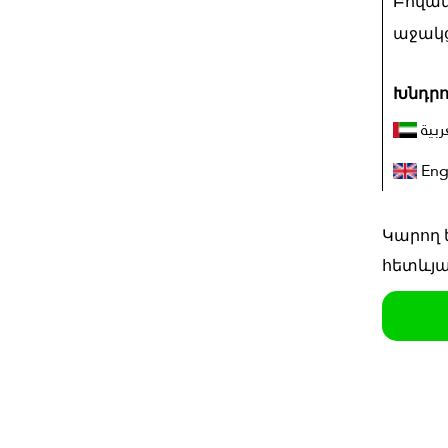
Բովան
աջակց
Խնդրո
ربية
Eng
Կարող ե
հետևյա